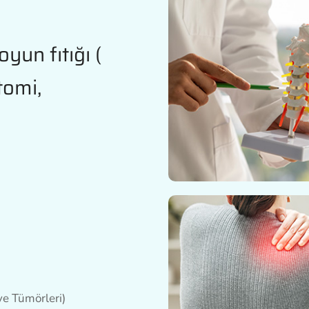
oyun fıtığı (
tomi,
 ve Tümörleri)