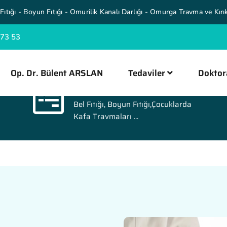
Fıtığı - Boyun Fıtığı - Omurilik Kanalı Darlığı - Omurga Travma ve Kırık
 73 53
Op. Dr. Bülent ARSLAN
Tedaviler
Doktor
Tedaviler
Bel Fıtığı, Boyun Fıtığı,Çocuklarda
Kafa Travmaları ...