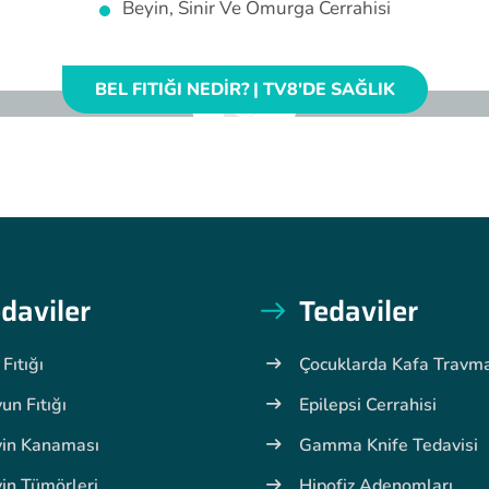
Beyin, Sinir Ve Omurga Cerrahisi
BEL FITIĞI NEDIR? | TV8'DE SAĞLIK
daviler
Tedaviler
 Fıtığı
Çocuklarda Kafa Travma
un Fıtığı
Epilepsi Cerrahisi
in Kanaması
Gamma Knife Tedavisi
in Tümörleri
Hipofiz Adenomları