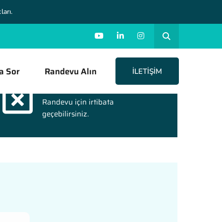
ları.
a Sor
Randevu Alın
İLETIŞIM
Online Randevu
Randevu için irtibata
geçebilirsiniz.