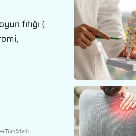
oyun fıtığı (
tomi,
 ve Tümörleri)