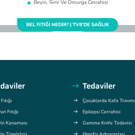
Beyin, Sinir Ve Omurga Cerrahisi
BEL FITIĞI NEDIR? | TV8'DE SAĞLIK
daviler
Tedaviler
 Fıtığı
Çocuklarda Kafa Travma
un Fıtığı
Epilepsi Cerrahisi
in Kanaması
Gamma Knife Tedavisi
in Tümörleri
Hipofiz Adenomları