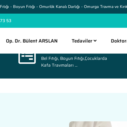
Fıtığı - Boyun Fıtığı - Omurilik Kanalı Darlığı - Omurga Travma ve Kırık
 73 53
Op. Dr. Bülent ARSLAN
Tedaviler
Doktor
Tedaviler
Bel Fıtığı, Boyun Fıtığı,Çocuklarda
Kafa Travmaları ...