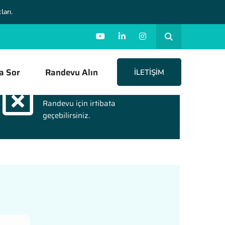
ları.
a Sor
Randevu Alın
İLETIŞIM
Online Randevu
Randevu için irtibata
geçebilirsiniz.