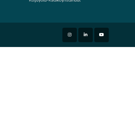
Koşuyolu-Kadıköy/İstanbul