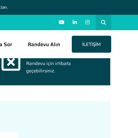
ları.
a Sor
Randevu Alın
İLETIŞIM
Online Randevu
Randevu için irtibata
geçebilirsiniz.