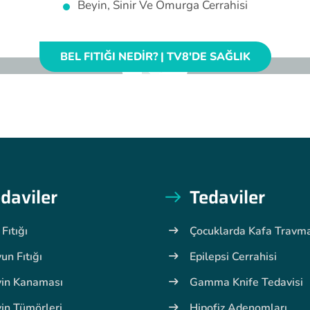
Beyin, Sinir Ve Omurga Cerrahisi
BEL FITIĞI NEDIR? | TV8'DE SAĞLIK
daviler
Tedaviler
 Fıtığı
Çocuklarda Kafa Travma
un Fıtığı
Epilepsi Cerrahisi
in Kanaması
Gamma Knife Tedavisi
in Tümörleri
Hipofiz Adenomları