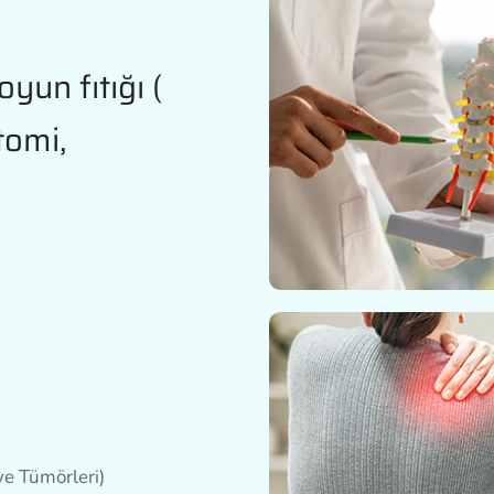
oyun fıtığı (
tomi,
 ve Tümörleri)