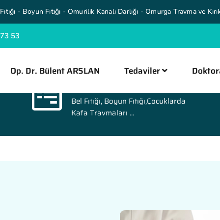
Fıtığı - Boyun Fıtığı - Omurilik Kanalı Darlığı - Omurga Travma ve Kırık
 73 53
Op. Dr. Bülent ARSLAN
Tedaviler
Doktor
Tedaviler
Bel Fıtığı, Boyun Fıtığı,Çocuklarda
Kafa Travmaları ...