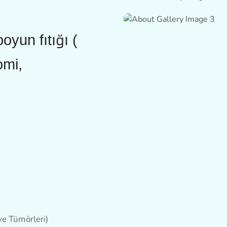
boyun fıtığı (
omi,
 ve Tümörleri)