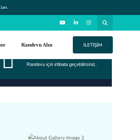
ları.
Sor
Randevu Alın
İLETIŞIM
Online Randevu
Randevu için irtibata geçebilirsiniz.