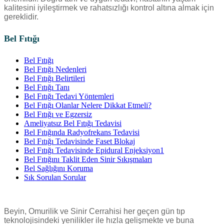
kalitesini iyileştirmek ve rahatsızlığı kontrol altına almak için
gereklidir.
Bel Fıtığı
Bel Fıtığı
Bel Fıtığı Nedenleri
Bel Fıtığı Belirtileri
Bel Fıtığı Tanı
Bel Fıtığı Tedavi Yöntemleri
Bel Fıtığı Olanlar Nelere Dikkat Etmeli?
Bel Fıtığı ve Egzersiz
Ameliyatsız Bel Fıtığı Tedavisi
Bel Fıtığında Radyofrekans Tedavisi
Bel Fıtığı Tedavisinde Faset Blokaj
Bel Fıtığı Tedavisinde Epidural Enjeksiyon1
Bel Fıtığını Taklit Eden Sinir Sıkışmaları
Bel Sağlığını Koruma
Sık Sorulan Sorular
Beyin, Omurilik ve Sinir Cerrahisi her geçen gün tıp
teknolojisindeki yenilikler ile hızla gelişmekte ve buna