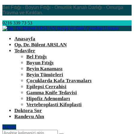
Bel Fıtığı - Boyun Fıtığı - Omurilik Kanalı Darlığı - Omurga
Travma ve Kırıkları.
0216 339 73 53
Anasayfa
Op. Dr. Bülent ARSLAN
Tedaviler
Bel Fıtığı
Boyun Fıtığı
Beyin Kanaması
Beyin Tümörleri
Çocuklarda Kafa Travmaları
Epilepsi Cerrahisi
Gamma Knife Tedavisi
Hipofiz Adenomları
Vertebroplasti Kifoplasti
Doktora Sor
Randevu Alın
İletişim