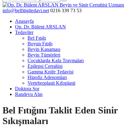
info@belfitigitedavi.net
0216 339 73 53
Anasayfa
Op. Dr. Bülent ARSLAN
Tedaviler
Bel Fıtığı
Boyun Fıtığı
Beyin Kanaması
Beyin Tümörleri
Çocuklarda Kafa Travmaları
Epilepsi Cerrahisi
Gamma Knife Tedavisi
Hipofiz Adenomları
Vertebroplasti Kifoplasti
Doktora Sor
Randevu Alın
Bel Fıtığını Taklit Eden Sinir
Sıkışmaları