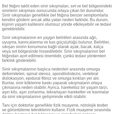
Bel fıtığını taklit eden sinir sıkışmaları, sırt ve bel bölgesindeki
sinirlerin sıkışması sonucunda ortaya çıkan bir durumdur.
Sinir sıkışmaları genellikle bel fıtığına benzer semptomlarla
kendini gösterir ancak altta yatan neden farklıdır. Bu durum,
kişinin yaşam kalitesini olumsuz yönde etkileyebilir ve tedavi
gerektirebilir.
Sinir sıkışmalarının en yaygın belirtileri arasında ağrı,
uyuşma, karıncalanma ve kas güçsüzlüğü bulunur. Belirtiler,
sıkışan sinirin konumuna bağlı olarak ayak, bacak, kalça
veya sırt bölgesinde hissedilebilir. Sinir sıkışmalarının bel
fıtığından ayırt edilmesi önemlidir, çünkü tedavi yöntemleri
farklılık gösterebilir.
Sinir sıkışmalarının başlıca nedenleri arasında omurga
deformiteleri, spinal stenoz, spondilolistezis, vertebral
dislokasyon, epidural fibroz ve omurga kırıkları yer alır.
Bunlar, sinir köklerine baskı yaparak sıkışmaların ortaya
çıkmasına neden olabilir. Ayrıca, hareketsiz bir yaşam tarzı,
aşırı kilo, aşırı zorlanma, tekrarlayan hareketler ve travmalar
da sinir sıkışmalarının gelişiminde etkili olabilir.
Tanı için doktorlar genellikle fizik muayene, nörolojik testler
ve görüntüleme tekniklerini kullanır. Fizik muayene sırasında