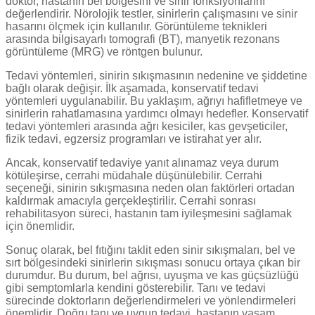
doktor, hastanın bel bölgesini ve sinir fonksiyonlarını
değerlendirir. Nörolojik testler, sinirlerin çalışmasını ve sinir
hasarını ölçmek için kullanılır. Görüntüleme teknikleri
arasında bilgisayarlı tomografi (BT), manyetik rezonans
görüntüleme (MRG) ve röntgen bulunur.
Tedavi yöntemleri, sinirin sıkışmasının nedenine ve şiddetine
bağlı olarak değişir. İlk aşamada, konservatif tedavi
yöntemleri uygulanabilir. Bu yaklaşım, ağrıyı hafifletmeye ve
sinirlerin rahatlamasına yardımcı olmayı hedefler. Konservatif
tedavi yöntemleri arasında ağrı kesiciler, kas gevşeticiler,
fizik tedavi, egzersiz programları ve istirahat yer alır.
Ancak, konservatif tedaviye yanıt alınamaz veya durum
kötüleşirse, cerrahi müdahale düşünülebilir. Cerrahi
seçeneği, sinirin sıkışmasına neden olan faktörleri ortadan
kaldırmak amacıyla gerçekleştirilir. Cerrahi sonrası
rehabilitasyon süreci, hastanın tam iyileşmesini sağlamak
için önemlidir.
Sonuç olarak, bel fıtığını taklit eden sinir sıkışmaları, bel ve
sırt bölgesindeki sinirlerin sıkışması sonucu ortaya çıkan bir
durumdur. Bu durum, bel ağrısı, uyuşma ve kas güçsüzlüğü
gibi semptomlarla kendini gösterebilir. Tanı ve tedavi
sürecinde doktorların değerlendirmeleri ve yönlendirmeleri
önemlidir. Doğru tanı ve uygun tedavi, hastanın yaşam